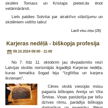
skolēni Tomass un Kristaps pieteicās ēnot
vetārinārārsti.
Liels paldies Solvitai par atraktīvo stāstījumu un
skolēniem veltīto laiku!
Lasīt visu ziņu
(26)
Karjeras nedēļā - biškopja profesija
09.10.2024 09:00 - 11:00
No 7. līdz 11. oktobrim jau divpadsmito reizi
Latvijas skolās norisinājās ikgadējā Karjeras nedēļa,
kuras tematika šogad bija “Izglītība un karjera
ikvienam”.
Cēres skolā viesojās mūsu
pagasta biškopes Annija un Vita
Šmitas. Viņas pastāstīja par bišu
dzīves ritmu, parādīja biškopja
darbarīkus un inventāru. Bērni