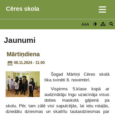
Cēres skola
AAA
Jaunumi
Mārtiņdiena
08.11.2024 - 11:00
Šogad Mārtiņi Cēres skolā
tika svinēti 8. novembrī.
Vispirms 5.klase kopā ar
audzinātāju Ingu uzaicināja visus
doties maskotā gājienā pa
skolu. Pēc tam zālē visi sapulcējās, lai ietu rotaļās,
dziedātu dziesmas un skaitītu tautasdziesmas par