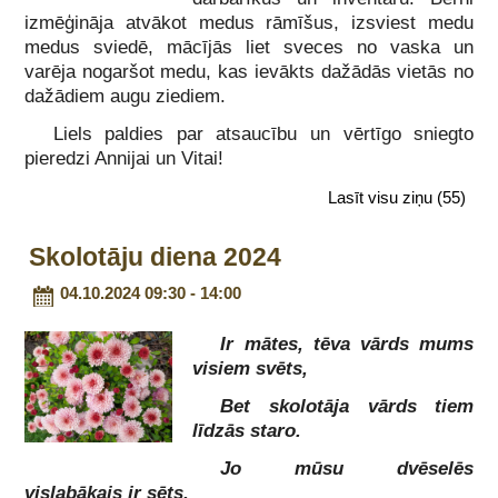
izmēģināja atvākot medus rāmīšus, izsviest medu
medus sviedē, mācījās liet sveces no vaska un
varēja nogaršot medu, kas ievākts dažādās vietās no
dažādiem augu ziediem.
Liels paldies par atsaucību un vērtīgo sniegto
pieredzi Annijai un Vitai!
Lasīt visu ziņu
(55)
Skolotāju diena 2024
04.10.2024 09:30 - 14:00
Ir mātes, tēva vārds mums
visiem svēts,
Bet skolotāja vārds tiem
līdzās staro.
Jo mūsu dvēselēs
vislabākais ir sēts.