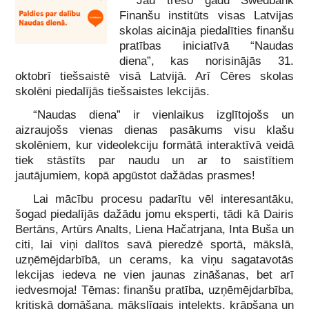
Jau trešo gadu Swedbank
Finanšu institūts visas Latvijas
skolas aicināja piedalīties finanšu
pratības iniciatīvā “Naudas
diena”, kas norisinājās 31.
oktobrī tiešsaistē visā Latvijā. Arī Cēres skolas
skolēni piedalījās tiešsaistes lekcijās.
“Naudas diena” ir vienlaikus izglītojošs un
aizraujošs vienas dienas pasākums visu klašu
skolēniem, kur videolekciju formātā interaktīvā veidā
tiek stāstīts par naudu un ar to saistītiem
jautājumiem, kopā apgūstot dažādas prasmes!
Lai mācību procesu padarītu vēl interesantāku,
šogad piedalījās dažādu jomu eksperti, tādi kā Dairis
Bertāns, Artūrs Analts, Liena Hačatrjana, Inta Buša un
citi, lai viņi dalītos savā pieredzē sportā, mākslā,
uzņēmējdarbībā, un cerams, ka viņu sagatavotās
lekcijas iedeva ne vien jaunas zināšanas, bet arī
iedvesmoja! Tēmas: finanšu pratība, uzņēmējdarbība,
kritiskā domāšana, mākslīgais intelekts, krāpšana un