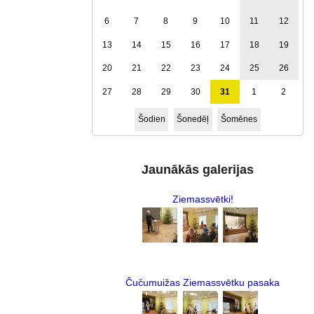
6
7
8
9
10
11
12
13
14
15
16
17
18
19
20
21
22
23
24
25
26
27
28
29
30
31
1
2
Šodien
Šonedēļ
Šomēnes
Jaunākās galerijas
Ziemassvētki!
Čučumuižas Ziemassvētku pasaka