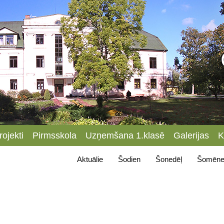
rojekti
Pirmsskola
Uzņemšana 1.klasē
Galerijas
K
Aktuālie
Šodien
Šonedēļ
Šomēne