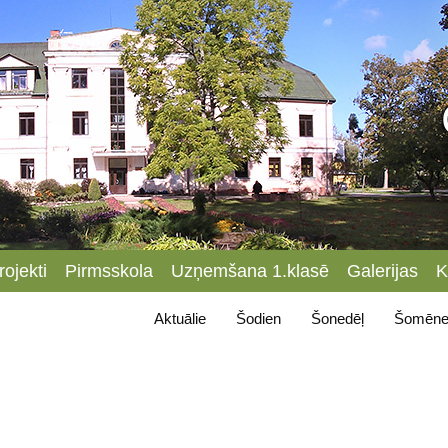
rojekti
Pirmsskola
Uzņemšana 1.klasē
Galerijas
K
Aktuālie
Šodien
Šonedēļ
Šomēne