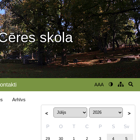
Cēres skola
ontakti
AAA
s
Arhīvs
<
>
P
O
T
C
P
S
Sv
29
30
1
2
3
4
5