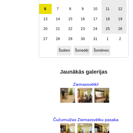
6
7
8
9
10
11
12
13
14
15
16
17
18
19
20
21
22
23
24
25
26
27
28
29
30
31
1
2
Šodien
Šonedēļ
Šomēnes
Jaunākās galerijas
Ziemassvētki!
Čučumuižas Ziemassvētku pasaka