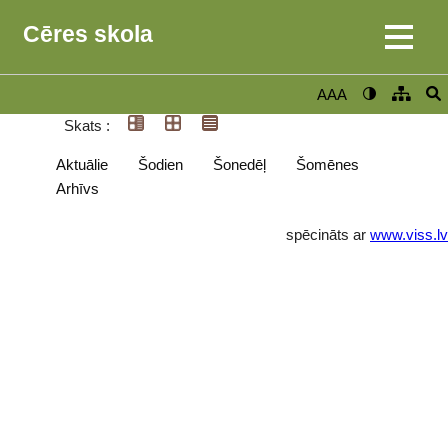
Cēres skola
AAA
Skats :
Aktuālie
Šodien
Šonedēļ
Šomēnes
Arhīvs
spēcināts ar
www.viss.lv