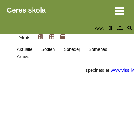
Cēres skola
AAA
Skats :
Aktuālie
Šodien
Šonedēļ
Šomēnes
Arhīvs
spēcināts ar
www.viss.lv