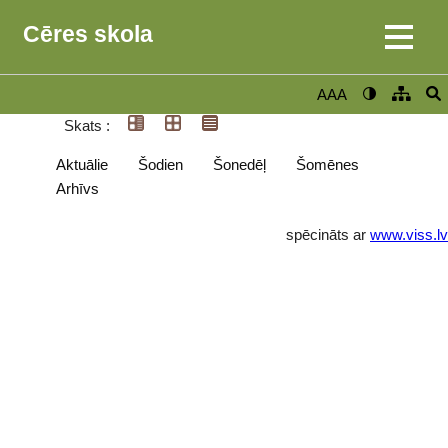
Cēres skola
AAA
Skats :
Aktuālie
Šodien
Šonedēļ
Šomēnes
Arhīvs
spēcināts ar
www.viss.lv