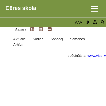
Cēres skola
AAA
Skats :
Aktuālie
Šodien
Šonedēļ
Šomēnes
Arhīvs
spēcināts ar
www.viss.lv