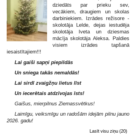
dziedāts par prieku sev,
vecākiem, draugiem un skolas
darbiniekiem. Izrādes režisore -
skolotāja Lelde, dejas iestudēja
skolotāja Iveta un dziesmas
mācīja skolotāja Aleksa. Paldies
visiem izrādes tapšanā
iesaistītajiem!!!
Lai gaiši sapņi piepildās
Un sniega takās nemaldās!
Lai sirdī zvaigžņu lietus līst
Un iecerētais atdzīvojas īsts!
Gaišus, mierpilnus Ziemassvētkus!
Laimīgu, veiksmīgu un radošām idejām pilnu jauno
2026. gadu!
Lasīt visu ziņu
(20)