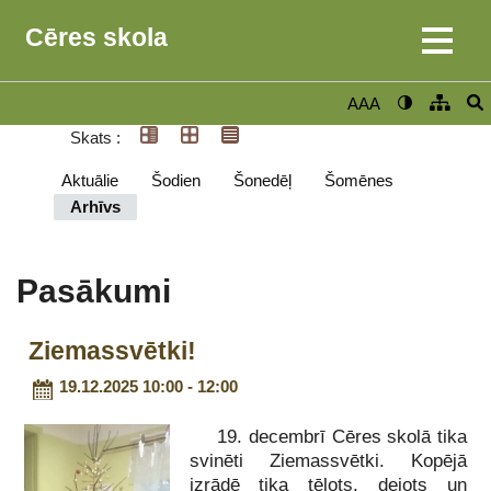
Cēres skola
AAA
Skats :
Aktuālie
Šodien
Šonedēļ
Šomēnes
Arhīvs
Pasākumi
Ziemassvētki!
19.12.2025 10:00 - 12:00
19. decembrī Cēres skolā tika
svinēti Ziemassvētki. Kopējā
izrādē tika tēlots, dejots un