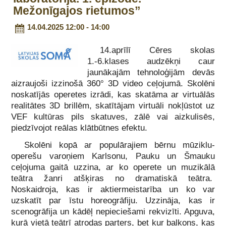
Mežonīgajos rietumos”
14.04.2025 12:00 - 14:00
14.aprīlī Cēres skolas
1.-6.klases audzēkņi caur
jaunākajām tehnoloģijām devās
aizraujoši izzinošā 360° 3D video ceļojumā. Skolēni
noskatījās operetes izrādi, kas skatāma ar virtuālās
realitātes 3D brillēm, skatītājam virtuāli nokļūstot uz
VEF kultūras pils skatuves, zālē vai aizkulisēs,
piedzīvojot reālas klātbūtnes efektu.
Skolēni kopā ar populārajiem bērnu mūziklu-
operešu varoņiem Karlsonu, Pauku un Šmauku
ceļojuma gaitā uzzina, ar ko operete un muzikālā
teātra žanri atšķiras no dramatiskā teātra.
Noskaidroja, kas ir aktiermeistarība un ko var
uzskatīt par īstu horeogrāfiju. Uzzināja, kas ir
scenogrāfija un kādēļ nepieciešami rekvizīti. Apguva,
kurā vietā teātrī atrodas parters, bet kur balkons, kas