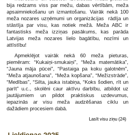
bija redzams viss par mežu, dabas vērtībām, meža
apsaimniekošanu un izmantošanu. Vairāk nekā 100
meža nozares uzņēmumi un organizācijas rādīja un
stāstīja par visu, kas notiek mežā. Meža ABC ir
fantastisks meža izziņas pasākums, kas parāda
Latvijas meža nozares lielo bagātību, nozīmi un
attīstību!
Apmeklējot vairāk nekā 60 meža pieturas,
piemēram: “Kukaiņi-smukaiņi”, “Meža matemātika”,
“Jauna māja pūcei”, “Pastaiga pa koku galotnēm”,
“Meža atjaunošana”, “Meža kopšana”, “Mežizstrāde”,
“Medības”, “Silta, jauka istabiņa, “Koks šodien, rīt un
parīt” u.c., skolēni caur aktīvu darbību, atbildot uz
jautājumiem un pildot praktiskus uzdevumus,
iepazinās ar visu meža audzēšanas ciklu un
dažādiem procesiem dabā.
Lasīt visu ziņu
(24)