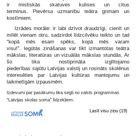
ir mistiskās skatuves kulises un citus
terminus. Pievērsa uzmanību teātra grimam un
kostīmiem.
Izrādes morāle: ir labi dzīvot draudzīgi, cienīt un
mīlēt vienam otru, sadzirdot līdzcilvēku teikto un tad
“kopā mēs esam spēks, kopā mēs varam
visu!”. Iegūtās zināšanas var tikt izmantotas teātra
mākslas, literatūras un vizuālās mākslas stundās. Ar
šo tika nostiprināta izglītojamo
piederības
sajūtu
Latvijas valstij un rosināts skolēnus
interesēties par Latvijas kultūras mantojumu un
laikmetīgām izpausmēm.
Izdevumi par pasākumu tika segti no valsts programmas
“Latvijas skolas soma” līdzekļiem.
Lasīt visu ziņu
(19)