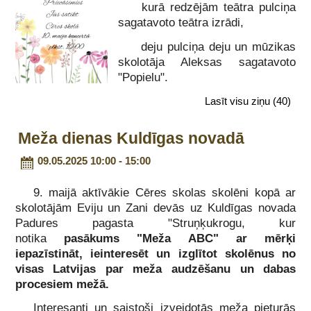
kurā redzējām teātra pulciņa
sagatavoto teātra izrādi,
deju pulciņa deju un mūzikas
skolotāja Aleksas sagatavoto
"Popielu".
Lasīt visu ziņu
(40)
Meža dienas Kuldīgas novadā
09.05.2025 10:00 - 15:00
9. maijā aktīvākie Cēres skolas skolēni kopā ar
skolotājām Eviju un Zani devās uz Kuldīgas novada
Padures pagasta "Struņķukrogu, kur
notika
pasākums "Meža ABC" ar mērķi
iepazīstināt, ieinteresēt un izglītot skolēnus no
visas Latvijas par meža audzēšanu un dabas
procesiem mežā.
Interesanti un saistoši izveidotās meža pieturās