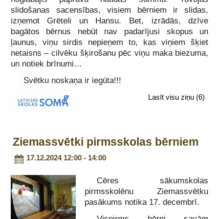
slidošanas sacensības, visiem bērniem ir slidas,
izņemot Grēteli un Hansu. Bet, izrādās, dzīve
bagātos bērnus nebūt nav padarījusi skopus un
ļaunus, viņu sirdis nepieņem to, kas viņiem šķiet
netaisns – cilvēku šķirošanu pēc viņu maka biezuma,
un notiek brīnumi…
Svētku noskaņa ir iegūta!!!
Lasīt visu ziņu
(6)
Ziemassvētki pirmsskolas bērniem
17.12.2024 12:00 - 14:00
Cēres sākumskolas
pirmsskolēnu Ziemassvētku
pasākums notika 17. decembrī.
Vispirms bērni savām