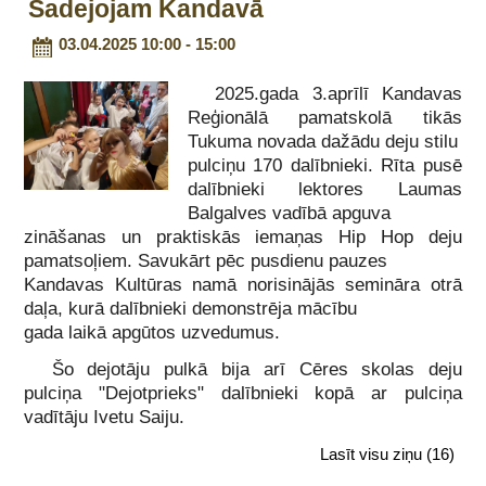
Sadejojam Kandavā
03.04.2025 10:00 - 15:00
2025.gada 3.aprīlī Kandavas
Reģionālā pamatskolā tikās
Tukuma novada dažādu deju stilu
pulciņu 170 dalībnieki. Rīta pusē
dalībnieki lektores Laumas
Balgalves vadībā apguva
zināšanas un praktiskās iemaņas Hip Hop deju
pamatsoļiem. Savukārt pēc pusdienu pauzes
Kandavas Kultūras namā norisinājās semināra otrā
daļa, kurā dalībnieki demonstrēja mācību
gada laikā apgūtos uzvedumus.
Šo dejotāju pulkā bija arī Cēres skolas deju
pulciņa "Dejotprieks" dalībnieki kopā ar pulciņa
vadītāju Ivetu Saiju.
Lasīt visu ziņu
(16)