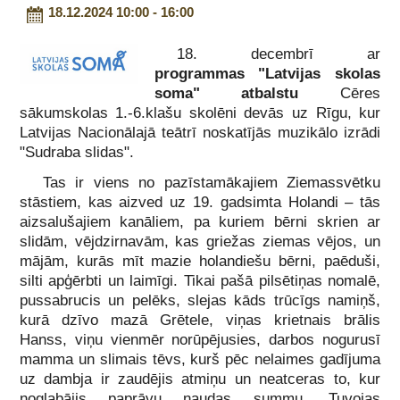
18.12.2024 10:00 - 16:00
18. decembrī ar
programmas
"Latvijas skolas
soma"
atbalstu
Cēres
sākumskolas 1.-6.klašu skolēni devās uz Rīgu, kur
Latvijas Nacionālajā teātrī noskatījās muzikālo izrādi
"Sudraba slidas".
Tas ir viens no pazīstamākajiem Ziemassvētku
stāstiem, kas aizved uz 19. gadsimta Holandi – tās
aizsalušajiem kanāliem, pa kuriem bērni skrien ar
slidām, vējdzirnavām, kas griežas ziemas vējos, un
mājām, kurās mīt mazie holandiešu bērni, paēduši,
silti apģērbti un laimīgi. Tikai pašā pilsētiņas nomalē,
pussabrucis un pelēks, slejas kāds trūcīgs namiņš,
kurā dzīvo mazā Grētele, viņas krietnais brālis
Hanss, viņu vienmēr norūpējusies, darbos nogurusī
mamma un slimais tēvs, kurš pēc nelaimes gadījuma
uz dambja ir zaudējis atmiņu un neatceras to, kur
noglabājis paprāvu naudas summu. Tuvojas