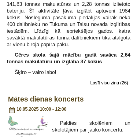
141,83 tonnas makulatūras un 2,28 tonnas izlietoto
bateriju. Šī aktivitāte ļāva izglābt aptuveni 1984
kokus. Noslēguma pasākumā piedalījās vairāk nekā
400 dalībnieku no Tukuma un Talsu novada izglītības
iestādēm. Līdzīgi kā iepriekšējos gados, katra
savāktā makulatūras tonna dalībniekiem tika atalgota
ar vienu biroja papīra paku.
Cēres skola šajā mācību gadā savāca 2,64
tonnas makulatūru un izglāba 37 kokus.
Šķiro – vairo labo!
Lasīt visu ziņu
(26)
Mātes dienas koncerts
10.05.2025 10:00 - 12:00
Paldies skolēniem un
skolotājiem par jauko koncertu,