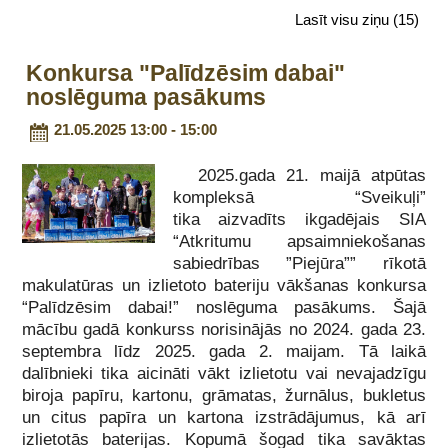
Lasīt visu ziņu
(15)
Konkursa "Palīdzēsim dabai"
noslēguma pasākums
21.05.2025 13:00 - 15:00
2025.gada 21. maijā atpūtas
kompleksā “Sveikuļi”
tika aizvadīts ikgadējais SIA
“Atkritumu apsaimniekošanas
sabiedrības ”Piejūra”” rīkotā
makulatūras un izlietoto bateriju vākšanas konkursa
“Palīdzēsim dabai!” noslēguma pasākums. Šajā
mācību gadā konkurss norisinājās no 2024. gada 23.
septembra līdz 2025. gada 2. maijam. Tā laikā
dalībnieki tika aicināti vākt izlietotu vai nevajadzīgu
biroja papīru, kartonu, grāmatas, žurnālus, bukletus
un citus papīra un kartona izstrādājumus, kā arī
izlietotās baterijas. Kopumā šogad tika savāktas