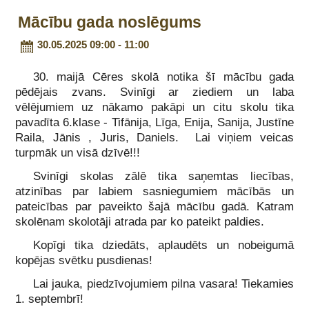
Mācību gada noslēgums
30.05.2025 09:00 - 11:00
30. maijā Cēres skolā notika šī mācību gada
pēdējais zvans. Svinīgi ar ziediem un laba
vēlējumiem uz nākamo pakāpi un citu skolu tika
pavadīta 6.klase - Tifānija, Līga, Enija, Sanija, Justīne
Raila, Jānis , Juris, Daniels. Lai viņiem veicas
turpmāk un visā dzīvē!!!
Svinīgi skolas zālē tika saņemtas liecības,
atzinības par labiem sasniegumiem mācībās un
pateicības par paveikto šajā mācību gadā. Katram
skolēnam skolotāji atrada par ko pateikt paldies.
Kopīgi tika dziedāts, aplaudēts un nobeigumā
kopējas svētku pusdienas!
Lai jauka, piedzīvojumiem pilna vasara! Tiekamies
1. septembrī!