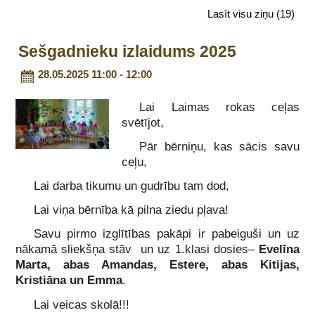
Lasīt visu ziņu
(19)
Sešgadnieku izlaidums 2025
28.05.2025 11:00 - 12:00
Lai Laimas rokas ceļas
svētījot,
Pār bērniņu, kas sācis savu
ceļu,
Lai darba tikumu un gudrību tam dod,
Lai viņa bērnība kā pilna ziedu pļava!
Savu pirmo izglītības pakāpi ir pabeiguši un uz
nākamā sliekšņa stāv un uz 1.klasi dosies–
Evelīna
Marta, abas Amandas, Estere, abas Kitijas,
Kristiāna un Emma
.
Lai veicas skolā!!!