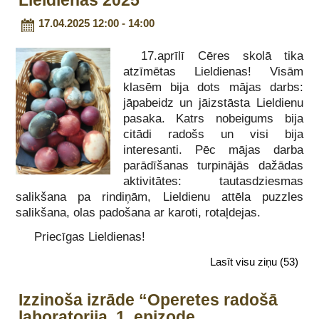
Lieldienas 2025
17.04.2025 12:00 - 14:00
17.aprīlī Cēres skolā tika
atzīmētas Lieldienas! Visām
klasēm bija dots mājas darbs:
jāpabeidz un jāizstāsta Lieldienu
pasaka. Katrs nobeigums bija
citādi radošs un visi bija
interesanti. Pēc mājas darba
parādīšanas turpinājās dažādas
aktivitātes: tautasdziesmas
salikšana pa rindiņām, Lieldienu attēla puzzles
salikšana, olas padošana ar karoti, rotaļdejas.
Priecīgas Lieldienas!
Lasīt visu ziņu
(53)
Izzinoša izrāde “Operetes radošā
laboratorija. 1. epizode.