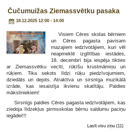
Čučumuižas Ziemassvētku pasaka
18.12.2025 12:00 - 14:00
Visiem Cēres skolas bērniem
un Cēres pagasta pavisam
mazajiem iedzīvotājiem, kuri vēl
neapmeklē izglītības iestādes,
18. decembrī bija iespēja tikties
ar Ziemassvētku vecīti, rūķīšu krustmāmiņu un
rūķiem. Tika sekots līdzi rūķu piedzīvojumiem,
dziedāts un dejots. Atraktīva un sirsnīga muzikālā
izrāde, kas iesaistīja ikvienu skatītāju. Paldies
māksliniekiem!
Sirsnīgs paldies Cēres pagasta iedzīvotājiem, kas
ziedoja līdzekļus pirmsskolas bērnu saldumu paciņu
iegādei!!!
Lasīt visu ziņu
(11)