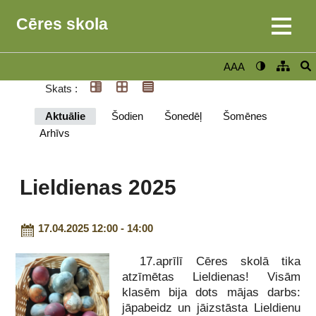
Cēres skola
AAA
Skats :
Aktuālie
Šodien
Šonedēļ
Šomēnes
Arhīvs
Lieldienas 2025
17.04.2025 12:00 - 14:00
17.aprīlī Cēres skolā tika
atzīmētas Lieldienas! Visām
klasēm bija dots mājas darbs:
jāpabeidz un jāizstāsta Lieldienu