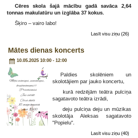
Cēres skola šajā mācību gadā savāca 2,64
tonnas makulatūru un izglāba 37 kokus.
Šķiro – vairo labo!
Lasīt visu ziņu
(26)
Mātes dienas koncerts
10.05.2025 10:00 - 12:00
Paldies skolēniem un
skolotājiem par jauko koncertu,
kurā redzējām teātra pulciņa
sagatavoto teātra izrādi,
deju pulciņa deju un mūzikas
skolotāja Aleksas sagatavoto
"Popielu".
Lasīt visu ziņu
(40)