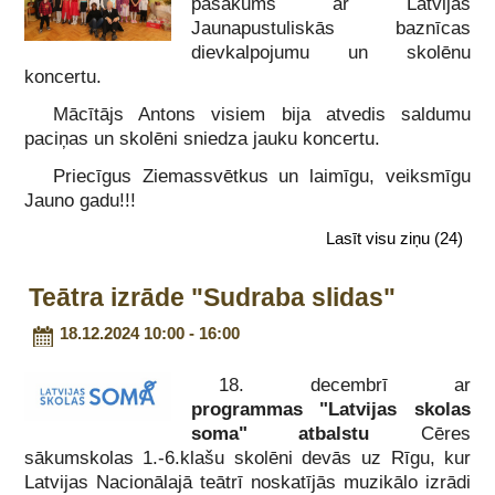
pasākums ar Latvijas
Jaunapustuliskās baznīcas
dievkalpojumu un skolēnu
koncertu.
Mācītājs Antons visiem bija atvedis saldumu
paciņas un skolēni sniedza jauku koncertu.
Priecīgus Ziemassvētkus un laimīgu, veiksmīgu
Jauno gadu!!!
Lasīt visu ziņu
(24)
Teātra izrāde "Sudraba slidas"
18.12.2024 10:00 - 16:00
18. decembrī ar
programmas
"Latvijas skolas
soma"
atbalstu
Cēres
sākumskolas 1.-6.klašu skolēni devās uz Rīgu, kur
Latvijas Nacionālajā teātrī noskatījās muzikālo izrādi