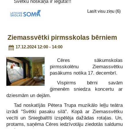
Svētku noskaņa ir iegūta!!!
Lasīt visu ziņu
(6)
Ziemassvētki pirmsskolas bērniem
17.12.2024 12:00 - 14:00
Cēres sākumskolas
pirmsskolēnu Ziemassvētku
pasākums notika 17. decembrī.
Vispirms bērni savām
ģimenēm sniedza koncertu ar
dziesmām un dejām.
Tad noskatījās Pētera Trupa muzikālo leļļu teātra
izrādi "Svētki pasaku silā". Kopā ar Ziemassvētku
vecīti un Sniegbaltīti izspēlēja dažādas rotaļas. Un,
protams, saņēma Cēres iedzīvotāju ziedotās saldumu