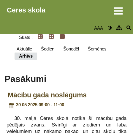
Cēres skola
AAA
Skats :
Aktuālie
Šodien
Šonedēļ
Šomēnes
Arhīvs
Pasākumi
Mācību gada noslēgums
30.05.2025 09:00 - 11:00
30. maijā Cēres skolā notika šī mācību gada
pēdējais zvans. Svinīgi ar ziediem un laba
vēlējumiem uz nākamo pakāpi un citu skolu tika