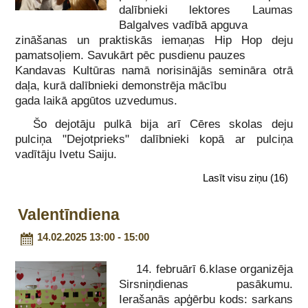
dalībnieki lektores Laumas
Balgalves vadībā apguva
zināšanas un praktiskās iemaņas Hip Hop deju
pamatsoļiem. Savukārt pēc pusdienu pauzes
Kandavas Kultūras namā norisinājās semināra otrā
daļa, kurā dalībnieki demonstrēja mācību
gada laikā apgūtos uzvedumus.
Šo dejotāju pulkā bija arī Cēres skolas deju
pulciņa "Dejotprieks" dalībnieki kopā ar pulciņa
vadītāju Ivetu Saiju.
Lasīt visu ziņu
(16)
Valentīndiena
14.02.2025 13:00 - 15:00
14. februārī 6.klase organizēja
Sirsniņdienas pasākumu.
Ierašanās apģērbu kods: sarkans