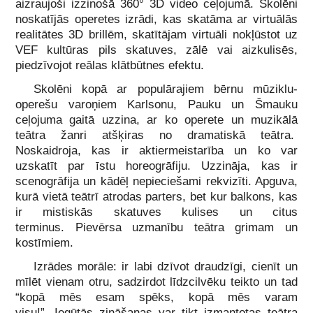
aizraujoši izzinošā 360° 3D video ceļojumā. Skolēni
noskatījās operetes izrādi, kas skatāma ar virtuālās
realitātes 3D brillēm, skatītājam virtuāli nokļūstot uz
VEF kultūras pils skatuves, zālē vai aizkulisēs,
piedzīvojot reālas klātbūtnes efektu.
Skolēni kopā ar populārajiem bērnu mūziklu-
operešu varoņiem Karlsonu, Pauku un Šmauku
ceļojuma gaitā uzzina, ar ko operete un muzikālā
teātra žanri atšķiras no dramatiskā teātra.
Noskaidroja, kas ir aktiermeistarība un ko var
uzskatīt par īstu horeogrāfiju. Uzzināja, kas ir
scenogrāfija un kādēļ nepieciešami rekvizīti. Apguva,
kurā vietā teātrī atrodas parters, bet kur balkons, kas
ir mistiskās skatuves kulises un citus
terminus. Pievērsa uzmanību teātra grimam un
kostīmiem.
Izrādes morāle: ir labi dzīvot draudzīgi, cienīt un
mīlēt vienam otru, sadzirdot līdzcilvēku teikto un tad
“kopā mēs esam spēks, kopā mēs varam
visu!”. Iegūtās zināšanas var tikt izmantotas teātra