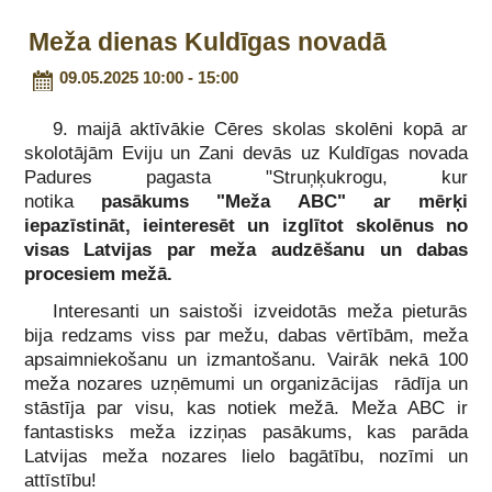
Meža dienas Kuldīgas novadā
09.05.2025 10:00 - 15:00
9. maijā aktīvākie Cēres skolas skolēni kopā ar
skolotājām Eviju un Zani devās uz Kuldīgas novada
Padures pagasta "Struņķukrogu, kur
notika
pasākums "Meža ABC" ar mērķi
iepazīstināt, ieinteresēt un izglītot skolēnus no
visas Latvijas par meža audzēšanu un dabas
procesiem mežā.
Interesanti un saistoši izveidotās meža pieturās
bija redzams viss par mežu, dabas vērtībām, meža
apsaimniekošanu un izmantošanu. Vairāk nekā 100
meža nozares uzņēmumi un organizācijas rādīja un
stāstīja par visu, kas notiek mežā. Meža ABC ir
fantastisks meža izziņas pasākums, kas parāda
Latvijas meža nozares lielo bagātību, nozīmi un
attīstību!