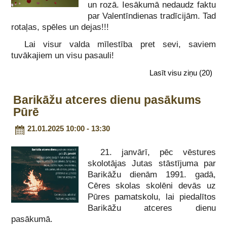
un rozā. Iesākumā nedaudz faktu
par Valentīndienas tradīcijām. Tad
rotaļas, spēles un dejas!!!
Lai visur valda mīlestība pret sevi, saviem
tuvākajiem un visu pasauli!
Lasīt visu ziņu
(20)
Barikāžu atceres dienu pasākums
Pūrē
21.01.2025 10:00 - 13:30
21. janvārī, pēc vēstures
skolotājas Jutas stāstījuma par
Barikāžu dienām 1991. gadā,
Cēres skolas skolēni devās uz
Pūres pamatskolu, lai piedalītos
Barikāžu atceres dienu
pasākumā.