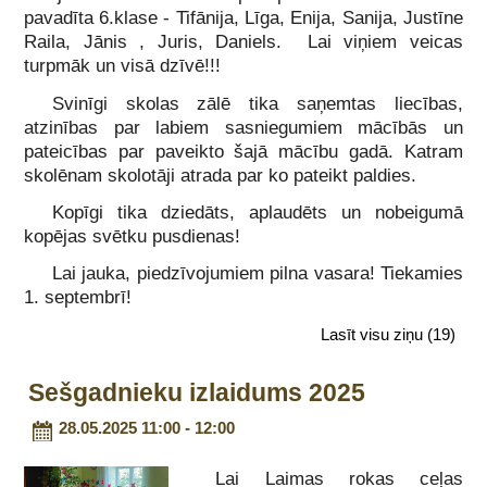
pavadīta 6.klase - Tifānija, Līga, Enija, Sanija, Justīne
Raila, Jānis , Juris, Daniels. Lai viņiem veicas
turpmāk un visā dzīvē!!!
Svinīgi skolas zālē tika saņemtas liecības,
atzinības par labiem sasniegumiem mācībās un
pateicības par paveikto šajā mācību gadā. Katram
skolēnam skolotāji atrada par ko pateikt paldies.
Kopīgi tika dziedāts, aplaudēts un nobeigumā
kopējas svētku pusdienas!
Lai jauka, piedzīvojumiem pilna vasara! Tiekamies
1. septembrī!
Lasīt visu ziņu
(19)
Sešgadnieku izlaidums 2025
28.05.2025 11:00 - 12:00
Lai Laimas rokas ceļas