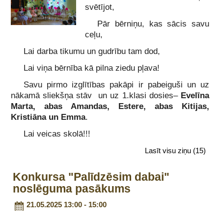
svētījot,
Pār bērniņu, kas sācis savu
ceļu,
Lai darba tikumu un gudrību tam dod,
Lai viņa bērnība kā pilna ziedu pļava!
Savu pirmo izglītības pakāpi ir pabeiguši un uz
nākamā sliekšņa stāv un uz 1.klasi dosies–
Evelīna
Marta, abas Amandas, Estere, abas Kitijas,
Kristiāna un Emma
.
Lai veicas skolā!!!
Lasīt visu ziņu
(15)
Konkursa "Palīdzēsim dabai"
noslēguma pasākums
21.05.2025 13:00 - 15:00