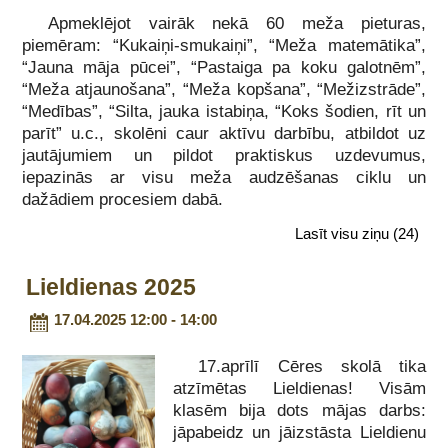
Apmeklējot vairāk nekā 60 meža pieturas,
piemēram: “Kukaiņi-smukaiņi”, “Meža matemātika”,
“Jauna māja pūcei”, “Pastaiga pa koku galotnēm”,
“Meža atjaunošana”, “Meža kopšana”, “Mežizstrāde”,
“Medības”, “Silta, jauka istabiņa, “Koks šodien, rīt un
parīt” u.c., skolēni caur aktīvu darbību, atbildot uz
jautājumiem un pildot praktiskus uzdevumus,
iepazinās ar visu meža audzēšanas ciklu un
dažādiem procesiem dabā.
Lasīt visu ziņu
(24)
Lieldienas 2025
17.04.2025 12:00 - 14:00
17.aprīlī Cēres skolā tika
atzīmētas Lieldienas! Visām
klasēm bija dots mājas darbs:
jāpabeidz un jāizstāsta Lieldienu