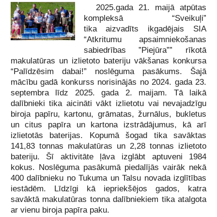
2025.gada 21. maijā atpūtas
kompleksā “Sveikuļi”
tika aizvadīts ikgadējais SIA
“Atkritumu apsaimniekošanas
sabiedrības ”Piejūra”” rīkotā
makulatūras un izlietoto bateriju vākšanas konkursa
“Palīdzēsim dabai!” noslēguma pasākums. Šajā
mācību gadā konkurss norisinājās no 2024. gada 23.
septembra līdz 2025. gada 2. maijam. Tā laikā
dalībnieki tika aicināti vākt izlietotu vai nevajadzīgu
biroja papīru, kartonu, grāmatas, žurnālus, bukletus
un citus papīra un kartona izstrādājumus, kā arī
izlietotās baterijas. Kopumā šogad tika savāktas
141,83 tonnas makulatūras un 2,28 tonnas izlietoto
bateriju. Šī aktivitāte ļāva izglābt aptuveni 1984
kokus. Noslēguma pasākumā piedalījās vairāk nekā
400 dalībnieku no Tukuma un Talsu novada izglītības
iestādēm. Līdzīgi kā iepriekšējos gados, katra
savāktā makulatūras tonna dalībniekiem tika atalgota
ar vienu biroja papīra paku.