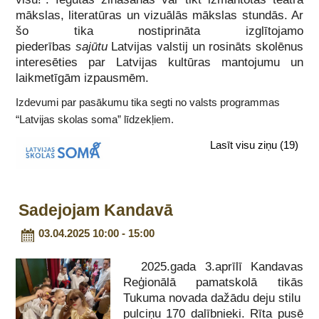
mākslas, literatūras un vizuālās mākslas stundās. Ar
šo tika nostiprināta izglītojamo
piederības
sajūtu
Latvijas valstij un rosināts skolēnus
interesēties par Latvijas kultūras mantojumu un
laikmetīgām izpausmēm.
Izdevumi par pasākumu tika segti no valsts programmas
“Latvijas skolas soma” līdzekļiem.
Lasīt visu ziņu
(19)
Sadejojam Kandavā
03.04.2025 10:00 - 15:00
2025.gada 3.aprīlī Kandavas
Reģionālā pamatskolā tikās
Tukuma novada dažādu deju stilu
pulciņu 170 dalībnieki. Rīta pusē