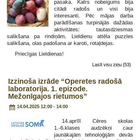
pasaka. Katrs nobeigums bija
citādi radošs un visi bija
interesanti. Pēc mājas darba
parādīšanas turpinājās dažādas
aktivitātes: tautasdziesmas
salikšana pa rindiņām, Lieldienu attēla puzzles
salikšana, olas padošana ar karoti, rotaļdejas.
Priecīgas Lieldienas!
Lasīt visu ziņu
(53)
Izzinoša izrāde “Operetes radošā
laboratorija. 1. epizode.
Mežonīgajos rietumos”
14.04.2025 12:00 - 14:00
14.aprīlī Cēres skolas
1.-6.klases audzēkņi caur
jaunākajām tehnoloģijām devās