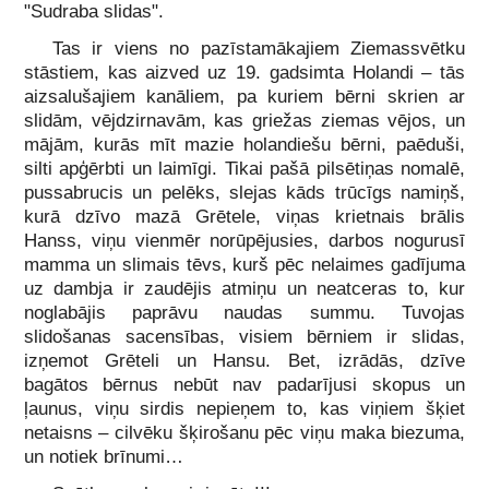
"Sudraba slidas".
Tas ir viens no pazīstamākajiem Ziemassvētku
stāstiem, kas aizved uz 19. gadsimta Holandi – tās
aizsalušajiem kanāliem, pa kuriem bērni skrien ar
slidām, vējdzirnavām, kas griežas ziemas vējos, un
mājām, kurās mīt mazie holandiešu bērni, paēduši,
silti apģērbti un laimīgi. Tikai pašā pilsētiņas nomalē,
pussabrucis un pelēks, slejas kāds trūcīgs namiņš,
kurā dzīvo mazā Grētele, viņas krietnais brālis
Hanss, viņu vienmēr norūpējusies, darbos nogurusī
mamma un slimais tēvs, kurš pēc nelaimes gadījuma
uz dambja ir zaudējis atmiņu un neatceras to, kur
noglabājis paprāvu naudas summu. Tuvojas
slidošanas sacensības, visiem bērniem ir slidas,
izņemot Grēteli un Hansu. Bet, izrādās, dzīve
bagātos bērnus nebūt nav padarījusi skopus un
ļaunus, viņu sirdis nepieņem to, kas viņiem šķiet
netaisns – cilvēku šķirošanu pēc viņu maka biezuma,
un notiek brīnumi…