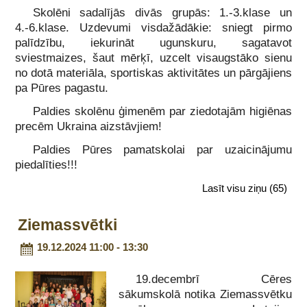
Skolēni sadalījās divās grupās: 1.-3.klase un
4.-6.klase. Uzdevumi visdažādākie: sniegt pirmo
palīdzību, iekurināt ugunskuru, sagatavot
sviestmaizes, šaut mērķī, uzcelt visaugstāko sienu
no dotā materiāla, sportiskas aktivitātes un pārgājiens
pa Pūres pagastu.
Paldies skolēnu ģimenēm par ziedotajām higiēnas
precēm Ukraina aizstāvjiem!
Paldies Pūres pamatskolai par uzaicinājumu
piedalīties!!!
Lasīt visu ziņu
(65)
Ziemassvētki
19.12.2024 11:00 - 13:30
19.decembrī Cēres
sākumskolā notika Ziemassvētku