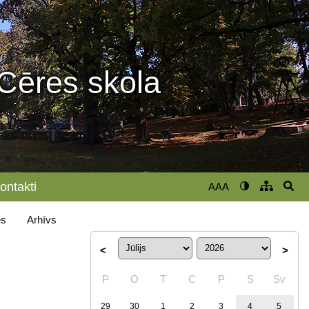
Cēres skola
ontakti
AAA
s
Arhīvs
<
>
P
O
T
C
P
S
Sv
29
30
1
2
3
4
5