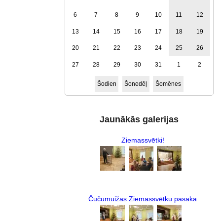
6
7
8
9
10
11
12
13
14
15
16
17
18
19
20
21
22
23
24
25
26
27
28
29
30
31
1
2
Šodien
Šonedēļ
Šomēnes
Jaunākās galerijas
Ziemassvētki!
Čučumuižas Ziemassvētku pasaka