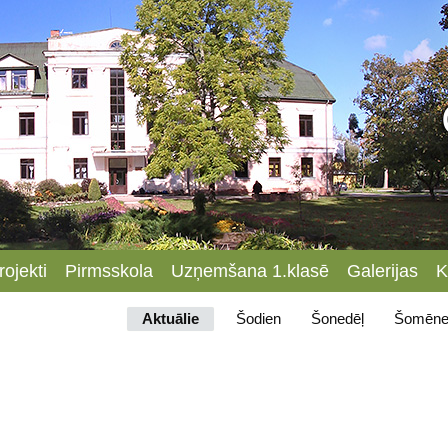
rojekti
Pirmsskola
Uzņemšana 1.klasē
Galerijas
K
Aktuālie
Šodien
Šonedēļ
Šomēne