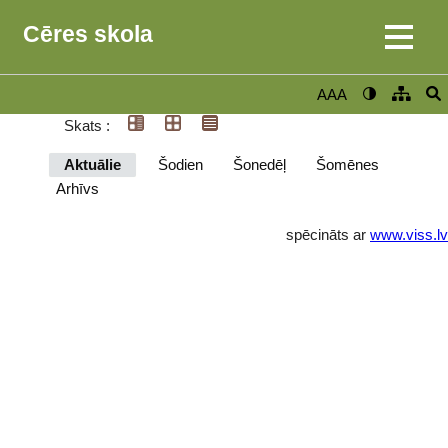
Cēres skola
AAA
Skats :
Aktuālie
Šodien
Šonedēļ
Šomēnes
Arhīvs
spēcināts ar
www.viss.lv