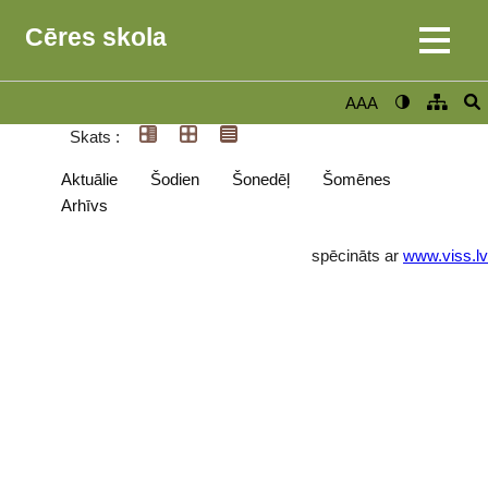
Cēres skola
AAA
Skats :
Aktuālie
Šodien
Šonedēļ
Šomēnes
Arhīvs
spēcināts ar
www.viss.lv