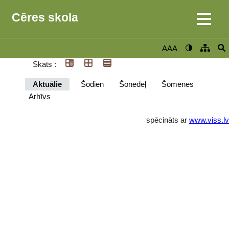
Cēres skola
AAA
Skats :
Aktuālie
Šodien
Šonedēļ
Šomēnes
Arhīvs
spēcināts ar
www.viss.lv