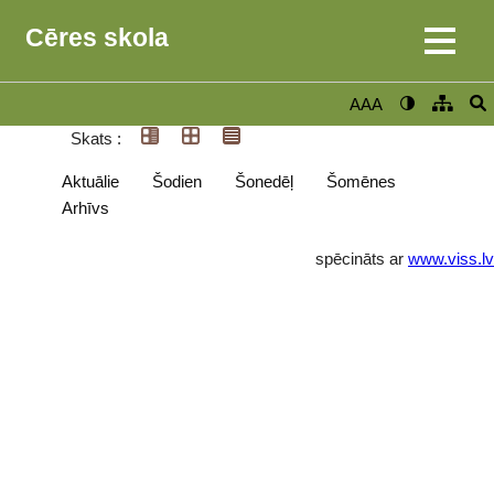
Cēres skola
AAA
Skats :
Aktuālie
Šodien
Šonedēļ
Šomēnes
Arhīvs
spēcināts ar
www.viss.lv