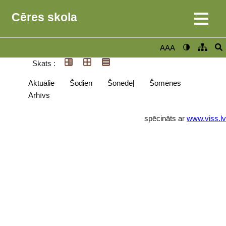
Cēres skola
AAA
Skats :
Aktuālie
Šodien
Šonedēļ
Šomēnes
Arhīvs
spēcināts ar
www.viss.lv