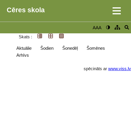
Cēres skola
AAA
Skats :
Aktuālie
Šodien
Šonedēļ
Šomēnes
Arhīvs
spēcināts ar
www.viss.lv