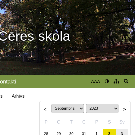
Cēres skola
ontakti
AAA
s
Arhīvs
<
>
P
O
T
C
P
S
Sv
28
29
30
31
1
2
3