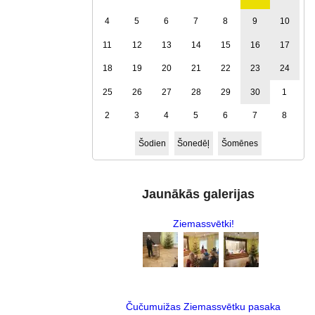
4
5
6
7
8
9
10
11
12
13
14
15
16
17
18
19
20
21
22
23
24
25
26
27
28
29
30
1
2
3
4
5
6
7
8
Šodien
Šonedēļ
Šomēnes
Jaunākās galerijas
Ziemassvētki!
Čučumuižas Ziemassvētku pasaka