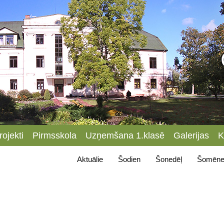
rojekti
Pirmsskola
Uzņemšana 1.klasē
Galerijas
K
Aktuālie
Šodien
Šonedēļ
Šomēne