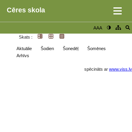
Cēres skola
AAA
Skats :
Aktuālie
Šodien
Šonedēļ
Šomēnes
Arhīvs
spēcināts ar
www.viss.lv