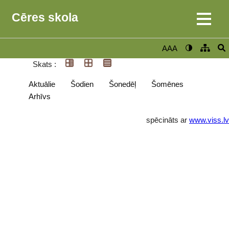
Cēres skola
AAA
Skats :
Aktuālie
Šodien
Šonedēļ
Šomēnes
Arhīvs
spēcināts ar
www.viss.lv