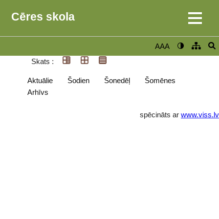
Cēres skola
AAA
Skats :
Aktuālie
Šodien
Šonedēļ
Šomēnes
Arhīvs
spēcināts ar
www.viss.lv