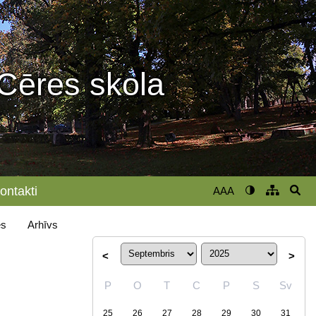
Cēres skola
ontakti
AAA
s
Arhīvs
<
>
P
O
T
C
P
S
Sv
25
26
27
28
29
30
31