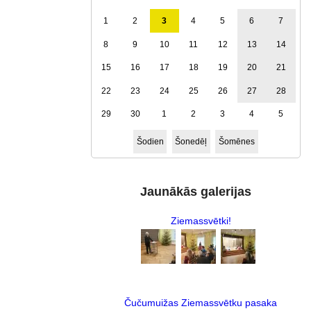
1
2
3
4
5
6
7
8
9
10
11
12
13
14
15
16
17
18
19
20
21
22
23
24
25
26
27
28
29
30
1
2
3
4
5
Šodien
Šonedēļ
Šomēnes
Jaunākās galerijas
Ziemassvētki!
Čučumuižas Ziemassvētku pasaka