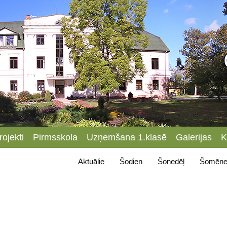
rojekti
Pirmsskola
Uzņemšana 1.klasē
Galerijas
K
Aktuālie
Šodien
Šonedēļ
Šomēne