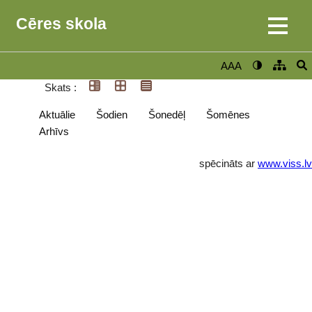
Cēres skola
AAA
Skats :
Aktuālie
Šodien
Šonedēļ
Šomēnes
Arhīvs
spēcināts ar
www.viss.lv