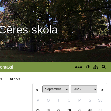
Cēres skola
ontakti
AAA
s
Arhīvs
<
>
P
O
T
C
P
S
Sv
25
26
27
28
29
30
31