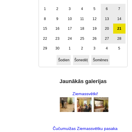
1
2
3
4
5
6
7
8
9
10
11
12
13
14
15
16
17
18
19
20
21
22
23
24
25
26
27
28
29
30
1
2
3
4
5
Šodien
Šonedēļ
Šomēnes
Jaunākās galerijas
Ziemassvētki!
Čučumuižas Ziemassvētku pasaka