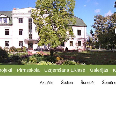
rojekti
Pirmsskola
Uzņemšana 1.klasē
Galerijas
K
Aktuālie
Šodien
Šonedēļ
Šomēne