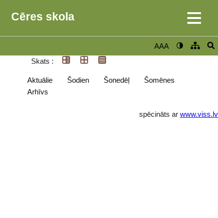
Cēres skola
AAA
Skats :
Aktuālie
Šodien
Šonedēļ
Šomēnes
Arhīvs
spēcināts ar
www.viss.lv