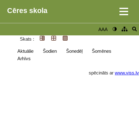
Cēres skola
AAA
Skats :
Aktuālie
Šodien
Šonedēļ
Šomēnes
Arhīvs
spēcināts ar
www.viss.lv