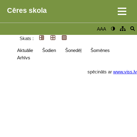
Cēres skola
AAA
Skats :
Aktuālie
Šodien
Šonedēļ
Šomēnes
Arhīvs
spēcināts ar
www.viss.lv