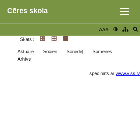
Cēres skola
AAA
Skats :
Aktuālie
Šodien
Šonedēļ
Šomēnes
Arhīvs
spēcināts ar
www.viss.lv