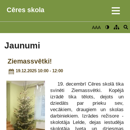
Cēres skola
AAA
Jaunumi
Ziemassvētki!
19.12.2025 10:00 - 12:00
19. decembrī Cēres skolā tika
svinēti Ziemassvētki. Kopējā
izrādē tika tēlots, dejots un
dziedāts par prieku sev,
vecākiem, draugiem un skolas
darbiniekiem. Izrādes režisore -
skolotāja Lelde, dejas iestudēja
skolotāja Iveta un dziesmas