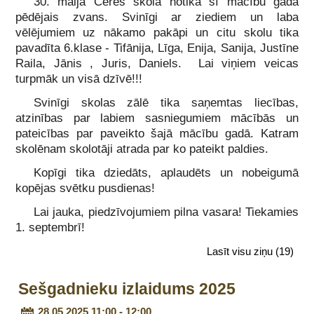
30. maijā Cēres skolā notika šī mācību gada
pēdējais zvans. Svinīgi ar ziediem un laba
vēlējumiem uz nākamo pakāpi un citu skolu tika
pavadīta 6.klase - Tifānija, Līga, Enija, Sanija, Justīne
Raila, Jānis , Juris, Daniels. Lai viņiem veicas
turpmāk un visā dzīvē!!!
Svinīgi skolas zālē tika saņemtas liecības,
atzinības par labiem sasniegumiem mācībās un
pateicības par paveikto šajā mācību gadā. Katram
skolēnam skolotāji atrada par ko pateikt paldies.
Kopīgi tika dziedāts, aplaudēts un nobeigumā
kopējas svētku pusdienas!
Lai jauka, piedzīvojumiem pilna vasara! Tiekamies
1. septembrī!
Lasīt visu ziņu
(19)
Sešgadnieku izlaidums 2025
28.05.2025 11:00 - 12:00