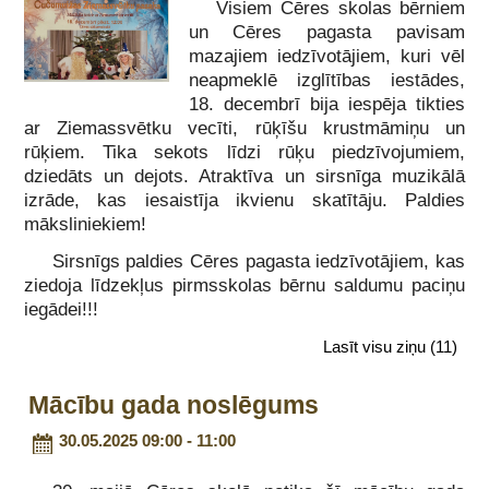
Visiem Cēres skolas bērniem
un Cēres pagasta pavisam
mazajiem iedzīvotājiem, kuri vēl
neapmeklē izglītības iestādes,
18. decembrī bija iespēja tikties
ar Ziemassvētku vecīti, rūķīšu krustmāmiņu un
rūķiem. Tika sekots līdzi rūķu piedzīvojumiem,
dziedāts un dejots. Atraktīva un sirsnīga muzikālā
izrāde, kas iesaistīja ikvienu skatītāju. Paldies
māksliniekiem!
Sirsnīgs paldies Cēres pagasta iedzīvotājiem, kas
ziedoja līdzekļus pirmsskolas bērnu saldumu paciņu
iegādei!!!
Lasīt visu ziņu
(11)
Mācību gada noslēgums
30.05.2025 09:00 - 11:00