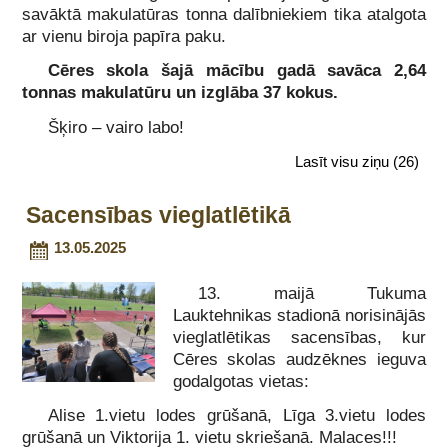
savāktā makulatūras tonna dalībniekiem tika atalgota
ar vienu biroja papīra paku.
Cēres skola šajā mācību gadā savāca 2,64
tonnas makulatūru un izglāba 37 kokus.
Šķiro – vairo labo!
Lasīt visu ziņu
(26)
Sacensības vieglatlētikā
13.05.2025
13. maijā Tukuma
Lauktehnikas stadionā norisinājās
vieglatlētikas sacensības, kur
Cēres skolas audzēknes ieguva
godalgotas vietas:
Alise 1.vietu lodes grūšanā, Līga 3.vietu lodes
grūšanā un Viktorija 1. vietu skriešanā. Malaces!!!