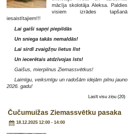
mācīja skolotāja Aleksa. Paldies
visiem izrādes tapšanā
iesaistītajiem!!!
Lai gaiši sapņi piepildās
Un sniega takās nemaldās!
Lai sirdī zvaigžņu lietus līst
Un iecerētais atdzīvojas īsts!
Gaišus, mierpilnus Ziemassvētkus!
Laimīgu, veiksmīgu un radošām idejām pilnu jauno
2026. gadu!
Lasīt visu ziņu
(20)
Čučumuižas Ziemassvētku pasaka
18.12.2025 12:00 - 14:00