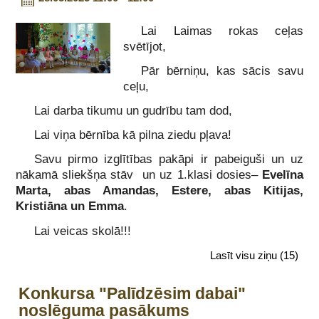
Lai Laimas rokas ceļas
svētījot,
Pār bērniņu, kas sācis savu
ceļu,
Lai darba tikumu un gudrību tam dod,
Lai viņa bērnība kā pilna ziedu pļava!
Savu pirmo izglītības pakāpi ir pabeiguši un uz
nākamā sliekšņa stāv un uz 1.klasi dosies–
Evelīna
Marta, abas Amandas, Estere, abas Kitijas,
Kristiāna un Emma
.
Lai veicas skolā!!!
Lasīt visu ziņu
(15)
Konkursa "Palīdzēsim dabai"
noslēguma pasākums