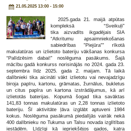
21.05.2025 13:00 - 15:00
2025.gada 21. maijā atpūtas
kompleksā “Sveikuļi”
tika aizvadīts ikgadējais SIA
“Atkritumu apsaimniekošanas
sabiedrības ”Piejūra”” rīkotā
makulatūras un izlietoto bateriju vākšanas konkursa
“Palīdzēsim dabai!” noslēguma pasākums. Šajā
mācību gadā konkurss norisinājās no 2024. gada 23.
septembra līdz 2025. gada 2. maijam. Tā laikā
dalībnieki tika aicināti vākt izlietotu vai nevajadzīgu
biroja papīru, kartonu, grāmatas, žurnālus, bukletus
un citus papīra un kartona izstrādājumus, kā arī
izlietotās baterijas. Kopumā šogad tika savāktas
141,83 tonnas makulatūras un 2,28 tonnas izlietoto
bateriju. Šī aktivitāte ļāva izglābt aptuveni 1984
kokus. Noslēguma pasākumā piedalījās vairāk nekā
400 dalībnieku no Tukuma un Talsu novada izglītības
iestādēm. Līdzīgi kā iepriekšējos gados, katra