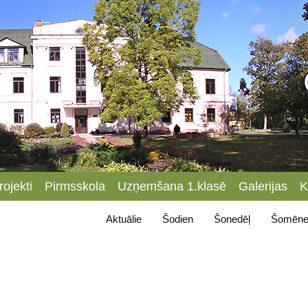
rojekti
Pirmsskola
Uzņemšana 1.klasē
Galerijas
K
Aktuālie
Šodien
Šonedēļ
Šomēne