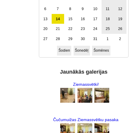
6
7
8
9
10
11
12
13
14
15
16
17
18
19
20
21
22
23
24
25
26
27
28
29
30
31
1
2
Šodien
Šonedēļ
Šomēnes
Jaunākās galerijas
Ziemassvētki!
Čučumuižas Ziemassvētku pasaka