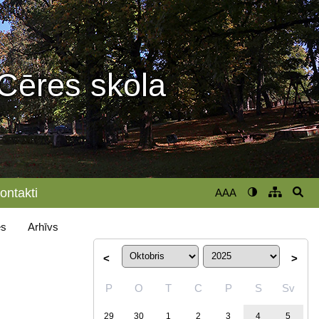
Cēres skola
ontakti
AAA
s
Arhīvs
<
>
P
O
T
C
P
S
Sv
29
30
1
2
3
4
5