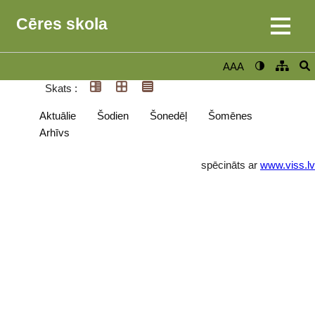
Cēres skola
AAA
Skats :
Aktuālie
Šodien
Šonedēļ
Šomēnes
Arhīvs
spēcināts ar
www.viss.lv