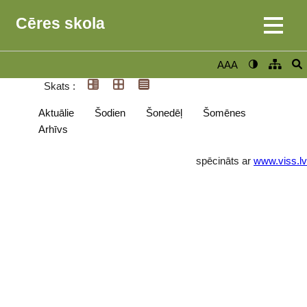
Cēres skola
AAA
Skats :
Aktuālie
Šodien
Šonedēļ
Šomēnes
Arhīvs
spēcināts ar
www.viss.lv