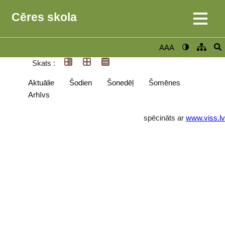
Cēres skola
AAA
Skats :
Aktuālie
Šodien
Šonedēļ
Šomēnes
Arhīvs
spēcināts ar
www.viss.lv