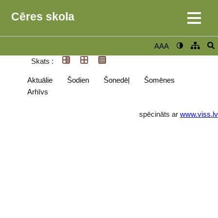
Cēres skola
AAA
Skats :
Aktuālie
Šodien
Šonedēļ
Šomēnes
Arhīvs
spēcināts ar
www.viss.lv