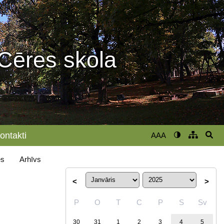
Cēres skola
ontakti
AAA
s
Arhīvs
<
>
P
O
T
C
P
S
Sv
30
31
1
2
3
4
5