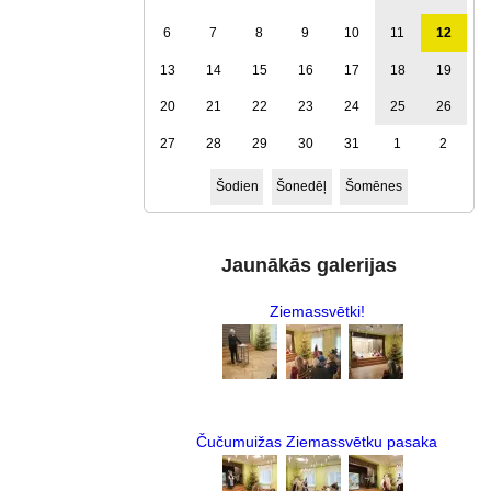
6
7
8
9
10
11
12
13
14
15
16
17
18
19
20
21
22
23
24
25
26
27
28
29
30
31
1
2
Šodien
Šonedēļ
Šomēnes
Jaunākās galerijas
Ziemassvētki!
Čučumuižas Ziemassvētku pasaka