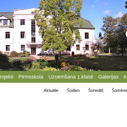
rojekti
Pirmsskola
Uzņemšana 1.klasē
Galerijas
K
Aktuālie
Šodien
Šonedēļ
Šomēne