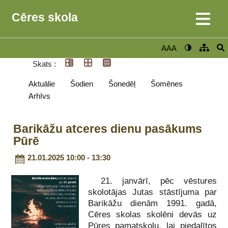
Cēres skola
AAA
Skats :
Aktuālie
Šodien
Šonedēļ
Šomēnes
Arhīvs
Barikāžu atceres dienu pasākums
Pūrē
21.01.2025 10:00 - 13:30
21. janvārī, pēc vēstures
skolotājas Jutas stāstījuma par
Barikāžu dienām 1991. gadā,
Cēres skolas skolēni devās uz
Pūres pamatskolu, lai piedalītos