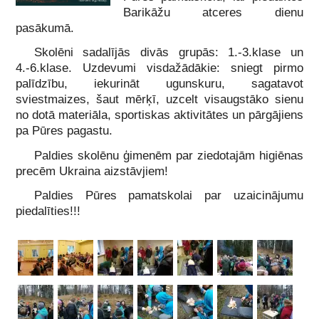
Barikāžu atceres dienu
pasākumā.
Skolēni sadalījās divās grupās: 1.-3.klase un
4.-6.klase. Uzdevumi visdažādākie: sniegt pirmo
palīdzību, iekurināt ugunskuru, sagatavot
sviestmaizes, šaut mērķī, uzcelt visaugstāko sienu
no dotā materiāla, sportiskas aktivitātes un pārgājiens
pa Pūres pagastu.
Paldies skolēnu ģimenēm par ziedotajām higiēnas
precēm Ukraina aizstāvjiem!
Paldies Pūres pamatskolai par uzaicinājumu
piedalīties!!!