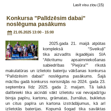
Lasīt visu ziņu
(15)
Konkursa "Palīdzēsim dabai"
noslēguma pasākums
21.05.2025 13:00 - 15:00
2025.gada 21. maijā atpūtas
kompleksā “Sveikuļi”
tika aizvadīts ikgadējais SIA
“Atkritumu apsaimniekošanas
sabiedrības ”Piejūra”” rīkotā
makulatūras un izlietoto bateriju vākšanas konkursa
“Palīdzēsim dabai!” noslēguma pasākums. Šajā
mācību gadā konkurss norisinājās no 2024. gada 23.
septembra līdz 2025. gada 2. maijam. Tā laikā
dalībnieki tika aicināti vākt izlietotu vai nevajadzīgu
biroja papīru, kartonu, grāmatas, žurnālus, bukletus
un citus papīra un kartona izstrādājumus, kā arī
izlietotās baterijas. Kopumā šogad tika savāktas