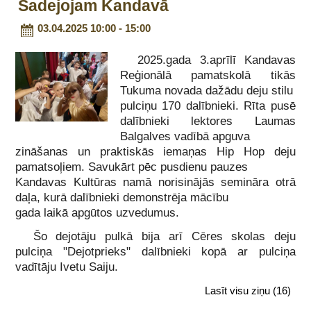
Sadejojam Kandavā
03.04.2025 10:00 - 15:00
2025.gada 3.aprīlī Kandavas
Reģionālā pamatskolā tikās
Tukuma novada dažādu deju stilu
pulciņu 170 dalībnieki. Rīta pusē
dalībnieki lektores Laumas
Balgalves vadībā apguva
zināšanas un praktiskās iemaņas Hip Hop deju
pamatsoļiem. Savukārt pēc pusdienu pauzes
Kandavas Kultūras namā norisinājās semināra otrā
daļa, kurā dalībnieki demonstrēja mācību
gada laikā apgūtos uzvedumus.
Šo dejotāju pulkā bija arī Cēres skolas deju
pulciņa "Dejotprieks" dalībnieki kopā ar pulciņa
vadītāju Ivetu Saiju.
Lasīt visu ziņu
(16)