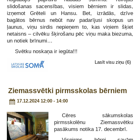
slidošanas sacensības, visiem bērniem ir slidas,
izņemot Grēteli un Hansu. Bet, izrādās, dzīve
bagātos bērnus nebūt nav padarījusi skopus un
ļaunus, viņu sirdis nepieņem to, kas viņiem šķiet
netaisns – cilvēku šķirošanu pēc viņu maka biezuma,
un notiek brīnumi…
Svētku noskaņa ir iegūta!!!
Lasīt visu ziņu
(6)
Ziemassvētki pirmsskolas bērniem
17.12.2024 12:00 - 14:00
Cēres sākumskolas
pirmsskolēnu Ziemassvētku
pasākums notika 17. decembrī.
Vispirms bērni savām