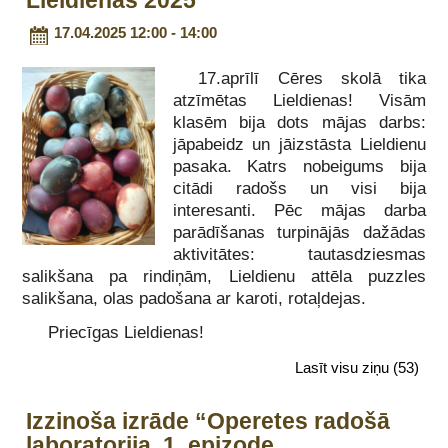
Lieldienas 2025
17.04.2025 12:00 - 14:00
17.aprīlī Cēres skolā tika
atzīmētas Lieldienas! Visām
klasēm bija dots mājas darbs:
jāpabeidz un jāizstāsta Lieldienu
pasaka. Katrs nobeigums bija
citādi radošs un visi bija
interesanti. Pēc mājas darba
parādīšanas turpinājās dažādas
aktivitātes: tautasdziesmas
salikšana pa rindiņām, Lieldienu attēla puzzles
salikšana, olas padošana ar karoti, rotaļdejas.
Priecīgas Lieldienas!
Lasīt visu ziņu
(53)
Izzinoša izrāde “Operetes radošā
laboratorija. 1. epizode.