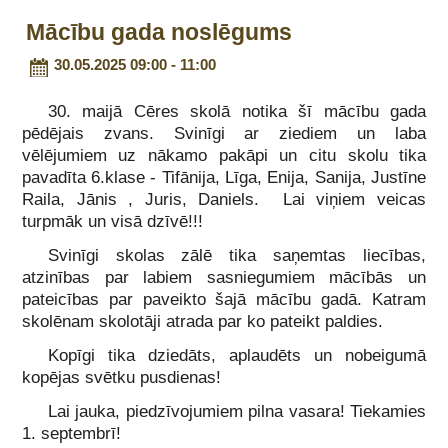
Mācību gada noslēgums
30.05.2025 09:00 - 11:00
30. maijā Cēres skolā notika šī mācību gada
pēdējais zvans. Svinīgi ar ziediem un laba
vēlējumiem uz nākamo pakāpi un citu skolu tika
pavadīta 6.klase - Tifānija, Līga, Enija, Sanija, Justīne
Raila, Jānis , Juris, Daniels. Lai viņiem veicas
turpmāk un visā dzīvē!!!
Svinīgi skolas zālē tika saņemtas liecības,
atzinības par labiem sasniegumiem mācībās un
pateicības par paveikto šajā mācību gadā. Katram
skolēnam skolotāji atrada par ko pateikt paldies.
Kopīgi tika dziedāts, aplaudēts un nobeigumā
kopējas svētku pusdienas!
Lai jauka, piedzīvojumiem pilna vasara! Tiekamies
1. septembrī!