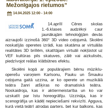
Mežonīgajos rietumos”
14.04.2025 12:00 - 14:00
14.aprīlī Cēres skolas
1.-6.klases audzēkņi caur
jaunākajām tehnoloģijām devās
aizraujoši izzinošā 360° 3D video ceļojumā. Skolēni
noskatījās operetes izrādi, kas skatāma ar virtuālās
realitātes 3D brillēm, skatītājam virtuāli nokļūstot uz
VEF kultūras pils skatuves, zālē vai aizkulisēs,
piedzīvojot reālas klātbūtnes efektu.
Skolēni kopā ar populārajiem bērnu mūziklu-
operešu varoņiem Karlsonu, Pauku un Šmauku
ceļojuma gaitā uzzina, ar ko operete un muzikālā
teātra žanri atšķiras no dramatiskā teātra.
Noskaidroja, kas ir aktiermeistarība un ko var
uzskatīt par īstu horeogrāfiju. Uzzināja, kas ir
scenogrāfija un kādēļ nepieciešami rekvizīti. Apguva,
kurā vietā teātrī atrodas parters, bet kur balkons, kas