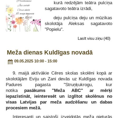
kurā redzējām teātra pulciņa
sagatavoto teātra izrādi,
deju pulciņa deju un mūzikas
skolotāja Aleksas sagatavoto
"Popielu".
Lasīt visu ziņu
(40)
Meža dienas Kuldīgas novadā
09.05.2025 10:00 - 15:00
9. maijā aktīvākie Cēres skolas skolēni kopā ar
skolotājām Eviju un Zani devās uz Kuldīgas novada
Padures pagasta "Struņķukrogu, kur
notika
pasākums "Meža ABC" ar mērķi
iepazīstināt, ieinteresēt un izglītot skolēnus no
visas Latvijas par meža audzēšanu un dabas
procesiem mežā.
Interesanti un saistoši izveidotās meža pieturās