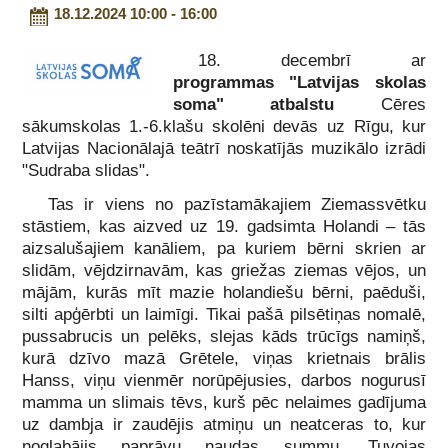
18.12.2024 10:00 - 16:00
18. decembrī ar
programmas
"Latvijas skolas
soma"
atbalstu
Cēres
sākumskolas 1.-6.klašu skolēni devās uz Rīgu, kur
Latvijas Nacionālajā teātrī noskatījās muzikālo izrādi
"Sudraba slidas".
Tas ir viens no pazīstamākajiem Ziemassvētku
stāstiem, kas aizved uz 19. gadsimta Holandi – tās
aizsalušajiem kanāliem, pa kuriem bērni skrien ar
slidām, vējdzirnavām, kas griežas ziemas vējos, un
mājām, kurās mīt mazie holandiešu bērni, paēduši,
silti apģērbti un laimīgi. Tikai pašā pilsētiņas nomalē,
pussabrucis un pelēks, slejas kāds trūcīgs namiņš,
kurā dzīvo mazā Grētele, viņas krietnais brālis
Hanss, viņu vienmēr norūpējusies, darbos nogurusī
mamma un slimais tēvs, kurš pēc nelaimes gadījuma
uz dambja ir zaudējis atmiņu un neatceras to, kur
noglabājis paprāvu naudas summu. Tuvojas