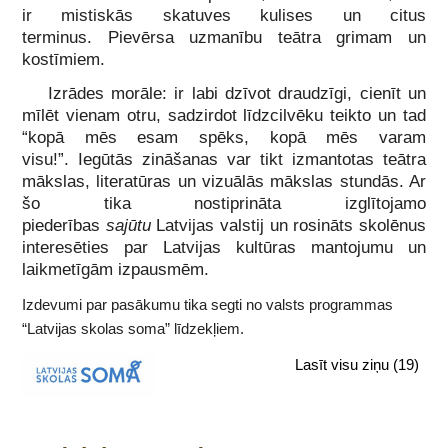
ir mistiskās skatuves kulises un citus
terminus. Pievērsa uzmanību teātra grimam un
kostīmiem.
Izrādes morāle: ir labi dzīvot draudzīgi, cienīt un
mīlēt vienam otru, sadzirdot līdzcilvēku teikto un tad
“kopā mēs esam spēks, kopā mēs varam
visu!”. Iegūtās zināšanas var tikt izmantotas teātra
mākslas, literatūras un vizuālās mākslas stundās. Ar
šo tika nostiprināta izglītojamo
piederības
sajūtu
Latvijas valstij un rosināts skolēnus
interesēties par Latvijas kultūras mantojumu un
laikmetīgām izpausmēm.
Izdevumi par pasākumu tika segti no valsts programmas
“Latvijas skolas soma” līdzekļiem.
Lasīt visu ziņu
(19)