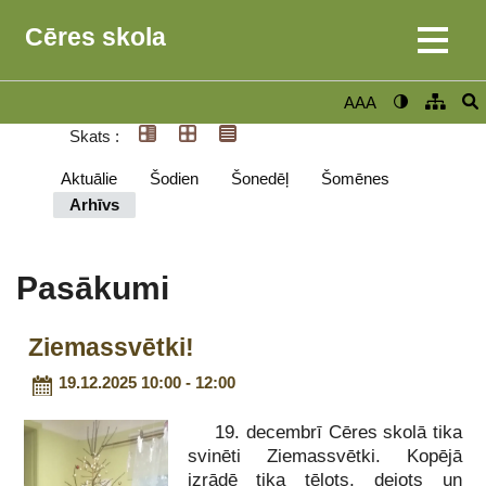
Cēres skola
AAA
Skats :
Aktuālie
Šodien
Šonedēļ
Šomēnes
Arhīvs
Pasākumi
Ziemassvētki!
19.12.2025 10:00 - 12:00
19. decembrī Cēres skolā tika
svinēti Ziemassvētki. Kopējā
izrādē tika tēlots, dejots un