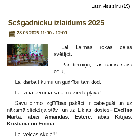
Lasīt visu ziņu
(19)
Sešgadnieku izlaidums 2025
28.05.2025 11:00 - 12:00
Lai Laimas rokas ceļas
svētījot,
Pār bērniņu, kas sācis savu
ceļu,
Lai darba tikumu un gudrību tam dod,
Lai viņa bērnība kā pilna ziedu pļava!
Savu pirmo izglītības pakāpi ir pabeiguši un uz
nākamā sliekšņa stāv un uz 1.klasi dosies–
Evelīna
Marta, abas Amandas, Estere, abas Kitijas,
Kristiāna un Emma
.
Lai veicas skolā!!!