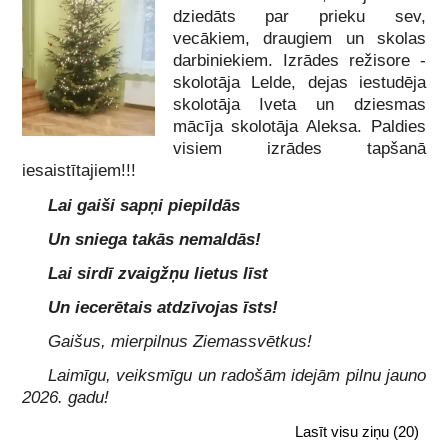
dziedāts par prieku sev,
vecākiem, draugiem un skolas
darbiniekiem. Izrādes režisore -
skolotāja Lelde, dejas iestudēja
skolotāja Iveta un dziesmas
mācīja skolotāja Aleksa. Paldies
visiem izrādes tapšanā
iesaistītajiem!!!
Lai gaiši sapņi piepildās
Un sniega takās nemaldās!
Lai sirdī zvaigžņu lietus līst
Un iecerētais atdzīvojas īsts!
Gaišus, mierpilnus Ziemassvētkus!
Laimīgu, veiksmīgu un radošām idejām pilnu jauno
2026. gadu!
Lasīt visu ziņu
(20)