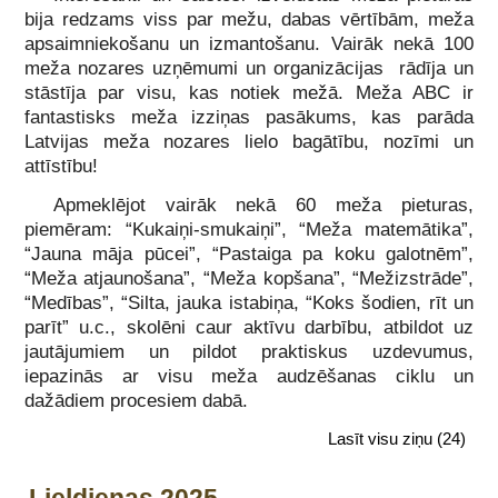
bija redzams viss par mežu, dabas vērtībām, meža
apsaimniekošanu un izmantošanu. Vairāk nekā 100
meža nozares uzņēmumi un organizācijas rādīja un
stāstīja par visu, kas notiek mežā. Meža ABC ir
fantastisks meža izziņas pasākums, kas parāda
Latvijas meža nozares lielo bagātību, nozīmi un
attīstību!
Apmeklējot vairāk nekā 60 meža pieturas,
piemēram: “Kukaiņi-smukaiņi”, “Meža matemātika”,
“Jauna māja pūcei”, “Pastaiga pa koku galotnēm”,
“Meža atjaunošana”, “Meža kopšana”, “Mežizstrāde”,
“Medības”, “Silta, jauka istabiņa, “Koks šodien, rīt un
parīt” u.c., skolēni caur aktīvu darbību, atbildot uz
jautājumiem un pildot praktiskus uzdevumus,
iepazinās ar visu meža audzēšanas ciklu un
dažādiem procesiem dabā.
Lasīt visu ziņu
(24)