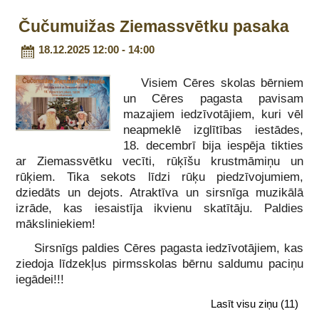
Čučumuižas Ziemassvētku pasaka
18.12.2025 12:00 - 14:00
Visiem Cēres skolas bērniem
un Cēres pagasta pavisam
mazajiem iedzīvotājiem, kuri vēl
neapmeklē izglītības iestādes,
18. decembrī bija iespēja tikties
ar Ziemassvētku vecīti, rūķīšu krustmāmiņu un
rūķiem. Tika sekots līdzi rūķu piedzīvojumiem,
dziedāts un dejots. Atraktīva un sirsnīga muzikālā
izrāde, kas iesaistīja ikvienu skatītāju. Paldies
māksliniekiem!
Sirsnīgs paldies Cēres pagasta iedzīvotājiem, kas
ziedoja līdzekļus pirmsskolas bērnu saldumu paciņu
iegādei!!!
Lasīt visu ziņu
(11)