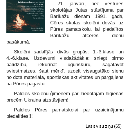
21. janvārī, pēc vēstures
skolotājas Jutas stāstījuma par
Barikāžu dienām 1991. gadā,
Cēres skolas skolēni devās uz
Pūres pamatskolu, lai piedalītos
Barikāžu atceres dienu
pasākumā.
Skolēni sadalījās divās grupās: 1.-3.klase un
4.-6.klase. Uzdevumi visdažādākie: sniegt pirmo
palīdzību, iekurināt ugunskuru, sagatavot
sviestmaizes, šaut mērķī, uzcelt visaugstāko sienu
no dotā materiāla, sportiskas aktivitātes un pārgājiens
pa Pūres pagastu.
Paldies skolēnu ģimenēm par ziedotajām higiēnas
precēm Ukraina aizstāvjiem!
Paldies Pūres pamatskolai par uzaicinājumu
piedalīties!!!
Lasīt visu ziņu
(65)