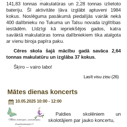
141,83 tonnas makulatūras un 2,28 tonnas izlietoto
bateriju. Šī aktivitāte ļāva izglābt aptuveni 1984
kokus. Noslēguma pasākumā piedalījās vairāk nekā
400 dalībnieku no Tukuma un Talsu novada izglītības
iestādēm. Līdzīgi kā iepriekšējos gados, katra
savāktā makulatūras tonna dalībniekiem tika atalgota
ar vienu biroja papīra paku.
Cēres skola šajā mācību gadā savāca 2,64
tonnas makulatūru un izglāba 37 kokus.
Šķiro – vairo labo!
Lasīt visu ziņu
(26)
Mātes dienas koncerts
10.05.2025 10:00 - 12:00
Paldies skolēniem un
skolotājiem par jauko koncertu,