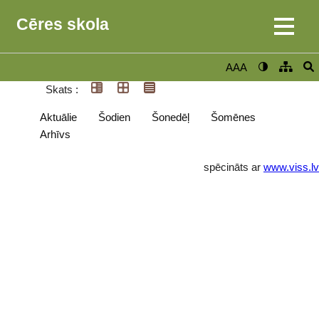
Cēres skola
AAA
Skats :
Aktuālie
Šodien
Šonedēļ
Šomēnes
Arhīvs
spēcināts ar
www.viss.lv