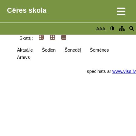
Cēres skola
AAA
Skats :
Aktuālie
Šodien
Šonedēļ
Šomēnes
Arhīvs
spēcināts ar
www.viss.lv