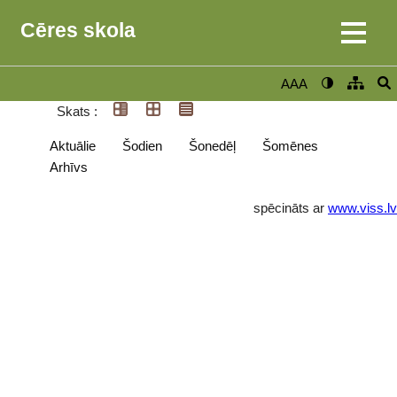
Cēres skola
AAA
Skats :
Aktuālie
Šodien
Šonedēļ
Šomēnes
Arhīvs
spēcināts ar
www.viss.lv