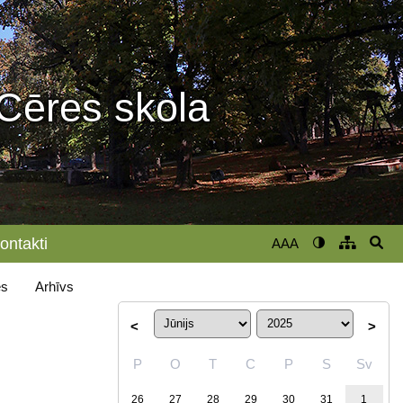
Cēres skola
ontakti
AAA
s
Arhīvs
<
>
P
O
T
C
P
S
Sv
26
27
28
29
30
31
1