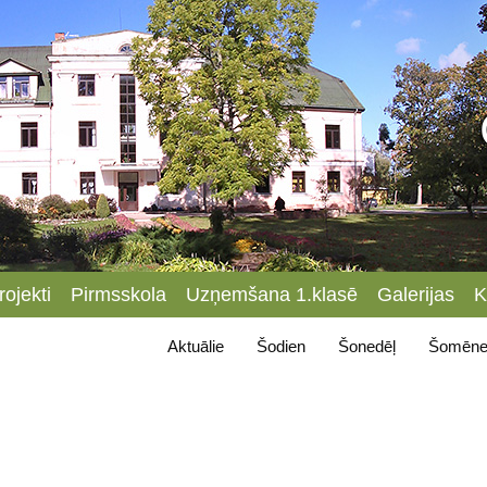
rojekti
Pirmsskola
Uzņemšana 1.klasē
Galerijas
K
Aktuālie
Šodien
Šonedēļ
Šomēne