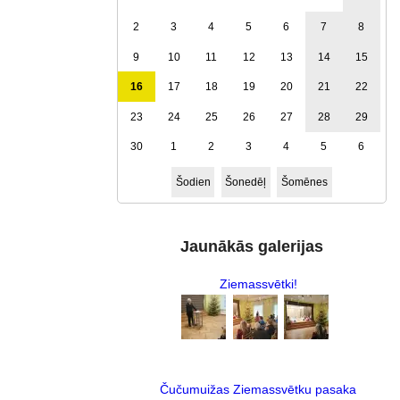
2
3
4
5
6
7
8
9
10
11
12
13
14
15
16
17
18
19
20
21
22
23
24
25
26
27
28
29
30
1
2
3
4
5
6
Šodien
Šonedēļ
Šomēnes
Jaunākās galerijas
Ziemassvētki!
Čučumuižas Ziemassvētku pasaka