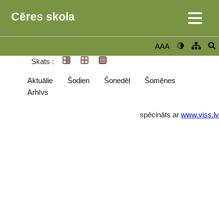
Cēres skola
AAA
Skats :
Aktuālie
Šodien
Šonedēļ
Šomēnes
Arhīvs
spēcināts ar
www.viss.lv