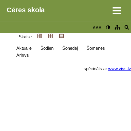
Cēres skola
AAA
Skats :
Aktuālie
Šodien
Šonedēļ
Šomēnes
Arhīvs
spēcināts ar
www.viss.lv