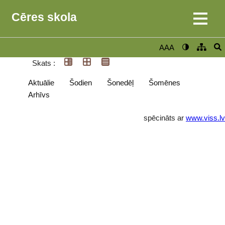
Cēres skola
AAA
Skats :
Aktuālie
Šodien
Šonedēļ
Šomēnes
Arhīvs
spēcināts ar
www.viss.lv