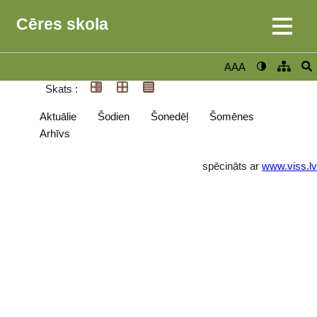
Cēres skola
AAA
Skats :
Aktuālie
Šodien
Šonedēļ
Šomēnes
Arhīvs
spēcināts ar
www.viss.lv