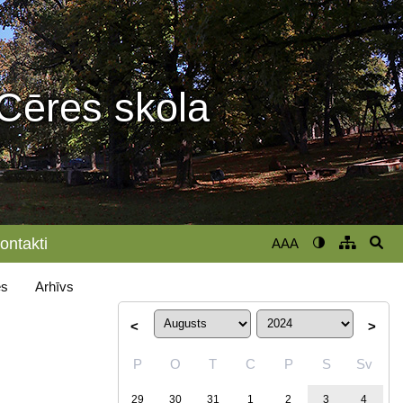
Cēres skola
ontakti
AAA
s
Arhīvs
<
>
P
O
T
C
P
S
Sv
29
30
31
1
2
3
4