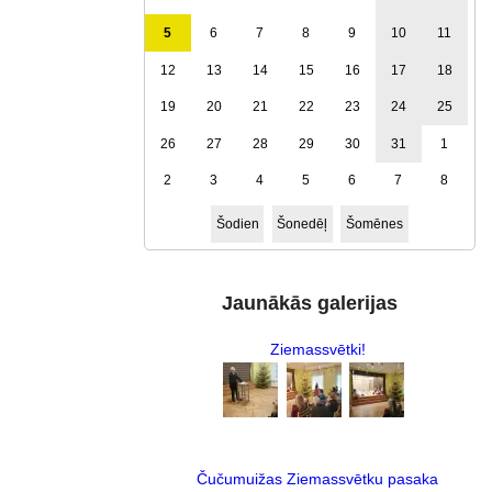
5
6
7
8
9
10
11
12
13
14
15
16
17
18
19
20
21
22
23
24
25
26
27
28
29
30
31
1
2
3
4
5
6
7
8
Šodien
Šonedēļ
Šomēnes
Jaunākās galerijas
Ziemassvētki!
Čučumuižas Ziemassvētku pasaka