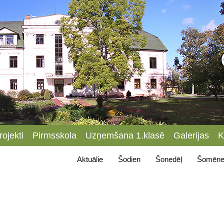
rojekti
Pirmsskola
Uzņemšana 1.klasē
Galerijas
K
Aktuālie
Šodien
Šonedēļ
Šomēne