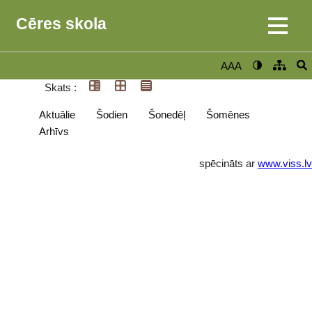
Cēres skola
AAA
Skats :
Aktuālie
Šodien
Šonedēļ
Šomēnes
Arhīvs
spēcināts ar
www.viss.lv