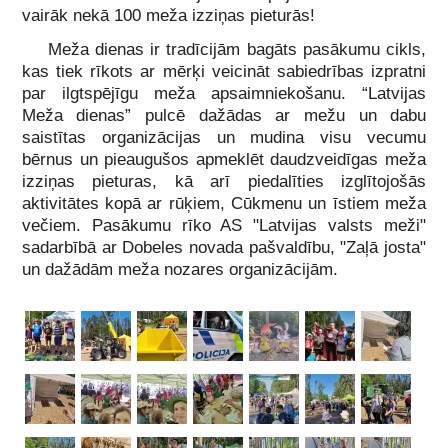
vairāk nekā 100 meža izziņas pieturās!
Meža dienas ir tradīcijām bagāts pasākumu cikls,
kas tiek rīkots ar mērķi veicināt sabiedrības izpratni
par ilgtspējīgu meža apsaimniekošanu. “Latvijas
Meža dienas” pulcē dažādas ar mežu un dabu
saistītas organizācijas un mudina visu vecumu
bērnus un pieaugušos apmeklēt daudzveidīgas meža
izziņas pieturas, kā arī piedalīties izglītojošās
aktivitātes kopā ar rūķiem, Cūkmenu un īstiem meža
večiem. Pasākumu rīko AS "Latvijas valsts meži"
sadarbībā ar Dobeles novada pašvaldību, "Zaļā josta"
un dažādām meža nozares organizācijām.