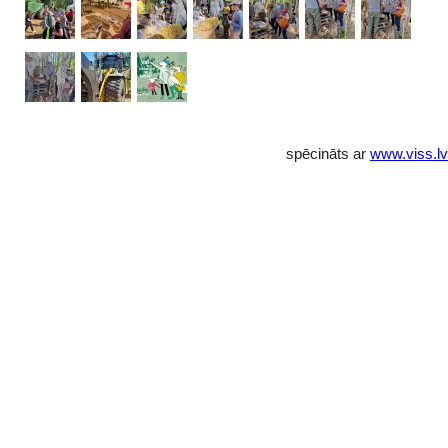
spēcināts ar
www.viss.lv