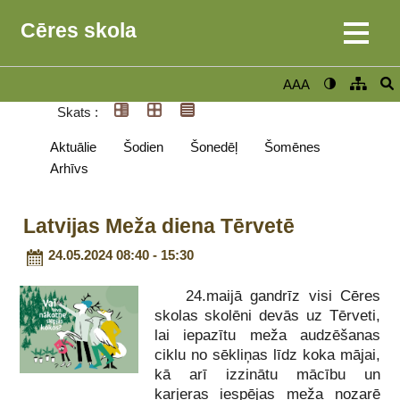
Cēres skola
AAA
Skats :
Aktuālie
Šodien
Šonedēļ
Šomēnes
Arhīvs
Latvijas Meža diena Tērvetē
24.05.2024 08:40 - 15:30
24.maijā gandrīz visi Cēres
skolas skolēni devās uz Tērveti,
lai iepazītu meža audzēšanas
ciklu no sēkliņas līdz koka mājai,
kā arī izzinātu mācību un
karjeras iespējas meža nozarē