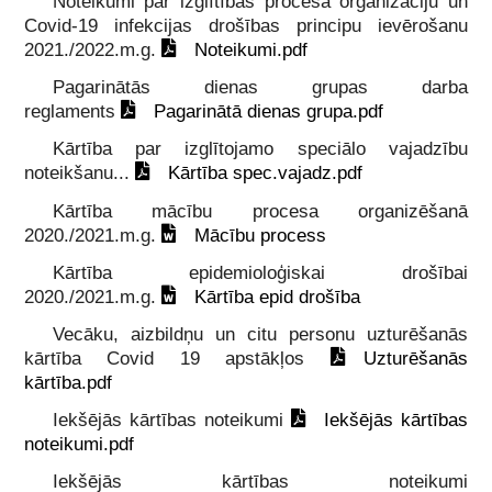
Noteikumi par izglītības procesa organizāciju un
Covid-19 infekcijas drošības principu ievērošanu
2021./2022.m.g.
Noteikumi.pdf
Pagarinātās dienas grupas darba
reglaments
Pagarinātā dienas grupa.pdf
Kārtība par izglītojamo speciālo vajadzību
noteikšanu...
Kārtība spec.vajadz.pdf
Kārtība mācību procesa organizēšanā
2020./2021.m.g.
Mācību process
Kārtība epidemioloģiskai drošībai
2020./2021.m.g.
Kārtība epid drošība
Vecāku, aizbildņu un citu personu uzturēšanās
kārtība Covid 19 apstākļos
Uzturēšanās
kārtība.pdf
Iekšējās kārtības noteikumi
Iekšējās kārtības
noteikumi.pdf
Iekšējās kārtības noteikumi