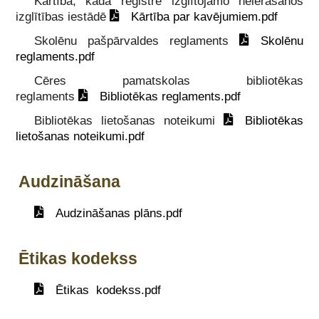
Kārtība, kādā reģistrē izglītojamo neierašanos
izglītības iestādē
Kārtība par kavējumiem.pdf
Skolēnu pašpārvaldes reglaments
Skolēnu
reglaments.pdf
Cēres pamatskolas bibliotēkas
reglaments
Bibliotēkas reglaments.pdf
Bibliotēkas lietošanas noteikumi
Bibliotēkas
lietošanas noteikumi.pdf
Audzināšana
Audzināšanas plāns.pdf
Ētikas kodekss
Ētikas kodekss.pdf