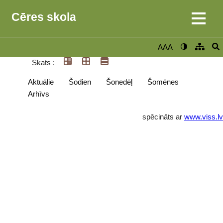
Cēres skola
AAA
Skats :
Aktuālie
Šodien
Šonedēļ
Šomēnes
Arhīvs
spēcināts ar
www.viss.lv